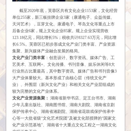
截至
2020
年底，芙蓉区共有文化企业
1153
家，文化经营
单位
255
家，新三板挂牌企业
3
家（康通电子、众益传媒、
天河艺术），豆芽文化、康通电子、琴岛文化等重点上市
后备企业
6
家，规上文化企业
85
家。规上企业实现营收
123.18
亿元，同比增长
5%
；税收共计
8327.63
万元，同比增
长
6.5%
。
芙蓉区已初步形成文化产业门类丰富、产业资源
集聚、新兴媒体产业融合发展的格局。
文化产业门类丰富
：
创意设计、数字资讯
、媒体广告、工
艺美术、互联网
+
、文化传播、书刊音像、娱乐休闲等
8
大
行业所占比重最高，其中数字资讯、媒体广告和书刊音像
3
大产业体量较大。基本形成了由核心层（传统文化产
业）、外围层（新兴文化产业）和相关文化产业层组成的
较为完整的文化产业体系。
文化产业资源集聚：
湖南省新华书店、定王台书市、湖南
少年儿童出版社、湖南图书馆、湖南大剧院、湖南省京剧
保护传承中心、湖南省湘剧院、湖南省花鼓戏保护传承中
心等一大批省级
“文化艺术院团”及被文化部授牌的“国家文
化产业示范基地”、湖南省十大重点文化工程之一湖南文化