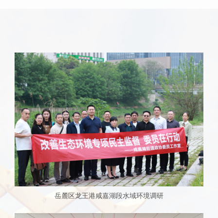
岳麓区龙王港咸嘉湖段水域环境调研