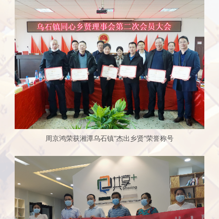
周京鸿荣获湘潭乌石镇“杰出乡贤”荣誉称号