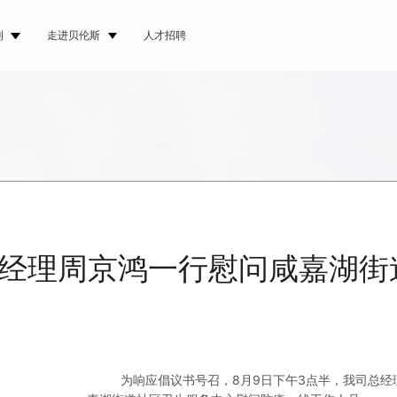
刊
走进贝伦斯
人才招聘
经理周京鸿一行慰问咸嘉湖街
为响应倡议书号召，8月9日下午3点半，我司总