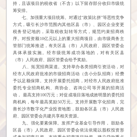
持，且该项目的税收省（不含）以下留存部分收归市级统
筹安排。
七、加强重大项目统筹。对通过“政策比拼”等恶性竞争
方式，吸引长沙市范围内其他区县（市）、园区企业变更
税务登记地的，采取税收划转等方式，规范约束招商秩
序。对投资额10亿元以上的重大招商项目，由市级商务主
管部门统筹推进，有关区县（市）人民政府、园区管委会
具体承接实施。经市级统筹成功落地的，对有关区县
（市）人民政府、园区管委会给予奖励。
八、拓宽招商渠道。支持举办各类招商引资活动，对
经市人民政府批准的市级招商活动（含小分队招商）经费
予以足额保障。支持开展委托招商，对经市人民政府批准
委托专业招商机构、商协会、咨询公司等开展的招商活
动， 最高支持100万元；对促成项目落地成效明显的委托招
商机构，每年最高奖励50万元。支持开展数字化招商，完
善长沙市数字化产业投资地图，鼓励各区县（市）人民政
府、园区管委会共建共享相关资源。
九、强化要素保障。发挥产业基金引导作用， 鼓励各
区县（市）人民政府、园区管委会依法依规以股权投资形