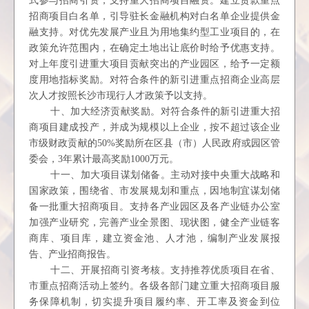
式参与招商引资，支持重大招商项目融资。建立贷款重点
招商项目白名单，引导驻长金融机构对白名单企业提供金
融支持。对优先发展产业且为用地集约型工业项目的，在
政策允许范围内，在确定土地出让底价时给予优惠支持。
对上年度引进重大项目贡献突出的产业园区，给予一定额
度用地指标奖励。对符合条件的新引进重点招商企业高层
次人才按照长沙市现行人才政策予以支持。
十、加大经济贡献奖励。对符合条件的新引进重大招
商项目建成投产，并成为规模以上企业，按不超过该企业
市级财政贡献的50%奖励所在区县（市）人民政府或园区管
委会，3年累计最高奖励1000万元。
十一、加大项目谋划储备。主动对接中央重大战略和
国家政策，围绕省、市发展规划和重点，因地制宜谋划储
备一批重大招商项目。支持各产业园区及各产业链办公室
加强产业研究，完善产业全景图、现状图，健全产业链客
商库、项目库，建立资金池、人才池，编制产业发展报
告、产业招商报告。
十二、开展招商引资考核。支持推荐优质项目在省、
市重点招商活动上签约。各级各部门建立重大招商项目服
务保障机制，切实提升项目履约率、开工率及资金到位