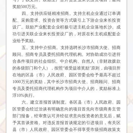
奖励500万元。
四、支持供应链精准招商。支持主机企业通过订单调
配、采购需求、投资合资等方式吸引上下游企业来长投资
设厂。鼓励产业配套企业积极引进主机企业落地长沙。成
功引进关联企业来长投资设厂的，对原在长主机或配套企
业给予奖励。
五、支持中介招商。支持选聘长沙市招商大使、招商
顾问、招商专员及委托招商代理机构。对协助成功引进符
合条件项目的社会组织、中介机构、自然人（非财政拨款
的各级部门和个人），按照“谁受益谁奖励”原则，由项目所
在地的区县（市）人民政府、园区管委会给予最高不超过
1000万元的奖励，其中长沙市招商大使、招商顾问、招商
专员及委托招商代理机构作为项目中介人的，奖励标准上
浮10%执行。
六、建立首报首谈制度。各区县（市）人民政府、园
区管委会经过洽谈有明确意向的项目首先向市级商务主管
部门报备，经审查认可并经征求意向投资者的意见后，赋
予其首谈资格。对违反首报首谈规定的引进项目，有关区
县（市）人民政府、园区管委会不得享受市级招商政策支