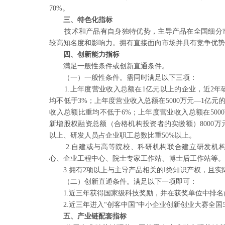
70%。
三、特色化指标
技术和产品有自身独特优势，主导产品在全国细分市
较高知名度和影响力。拥有直接面向市场并具有竞争优
四、创新能力指标
满足一般性条件或创新直通条件。
（一）一般性条件
。需同时满足以下三项：
1.上年度营业收入总额在1亿元以上的企业，近2
均不低于3%；上年度营业收入总额在5000万元—1亿元
收入总额比重均不低于6%；上年度营业收入总额在500
新增股权融资总额（合格机构投资者的实缴额）8000
以上、研发人员占企业职工总数比重50%以上。
2.自建或与高等院校、科研机构联合建立研发机
心、企业工程中心、院士专家工
作站、博士后工作站等
3.拥有2项以上与主导产品相关的Ⅰ类知识产权，且
（二）创新直通条件。满足以下一项即可：
1.近三年获得国家级科技奖励，并在获奖单位中排名
2.近三年进入“创客中国”中小企业创新创业大赛全国
五、产业链配套指标