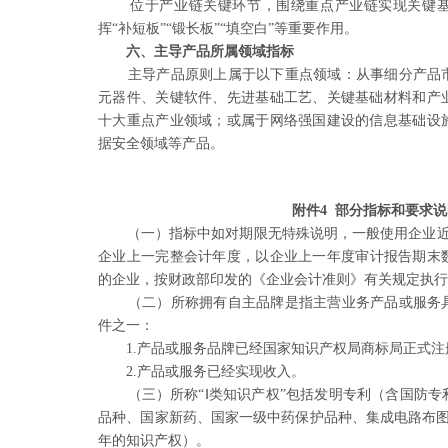
位于产业链关键环节，围绕重点产业链实现关键
挥“补短板”“锻长板”“填空白”等重要作用。
六、主导产品所属领域指标
主导产品原则上属于以下重点领域：从事细分产品
元器件、关键软件、先进基础工艺、关键基础材料和产
十大重点产业领域；或属于网络强国建设的信息基础设
据安全领域等产品。
附件4
部分指标和要求说
（一）指标中如对期限无特殊说明，一般使用企业近
企业上一完整会计年度，以企业
上一年度审计报告期末
的企
业，按财政部印发的《企业会计准则》有关规定执
（二）所称拥有自主品牌是指主营业务产品或服务
件之一：
1.产品或服务品牌已经国家知识产权局商标局正式注
2.产品或服务已经实现收入。
（三）所称“Ⅰ类知识产权”包括发明专利（含国防专
品种、国家新药、国家一级中药保
护品种、集成电路布图
年的
知识产权）。