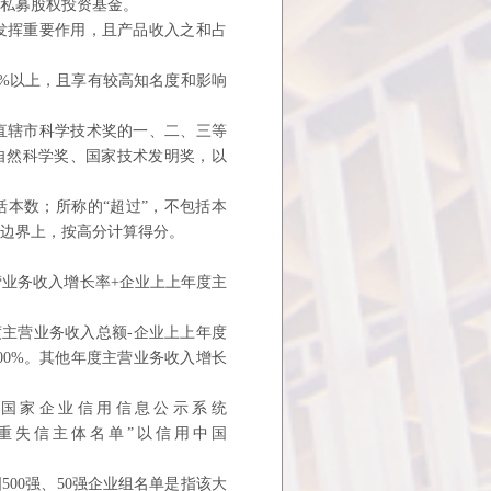
及私募股权
投资基金。
发挥
重要作用，且产品收入之和占
%以
上，且享有较高知名度和影响
直辖
市科学技术奖的一、二、三等
自然科学奖、国家技术发明奖，以
括本数；
所称的“超过”，不包括本
间边界上，按高分计算得分。
营业务
收入增长率+企业上上年度主
度主营业
务收入总额-企业上上年度
00%。其他年度主营业务收入增长
以国家企业信用信
息公示系统
重失信主体名单”以信用中国
00
强、50强企业组名单是指该大