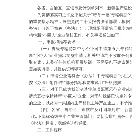
各省、自治区、直辖市及计划单列市、新疆生产建
为贯彻落实习近平总书记关于“培育一批‘专精特新’
的重要指示精神，按照党的二十大报告决策部署，根据
办法》（以下简称《办法》），现组织开展第五批专精特
精特新“小巨人”企业复核工作。有关事项通知如下：
一、申报和推荐要求
（一）省级专精特新中小企业可申请第五批专精特
新“小巨人”企业提出复核申请，相关申请均不收取任何
取专家，未委托任何机构开展培训，不需要也不建议通
需如实填报，并提供资料即可。
（二）申请企业需符合《办法》中专精特新“小巨人
按《办法》附件4中“部分指标和要求说明”严格把握。
（三）对于已成为我部制造业单项冠军示范企业或
请第五批专精特新“小巨人”企业；对于与我部已认定的专
的企业，以及同一集团内生产相似主导产品企业，不予
（四）各省、自治区、直辖市及计划单列市、新
（以下统称省级中小企业主管部门）要切实履行责任、
《办法》标准，我部将进行通报。
二、工作程序