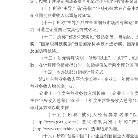
定，
按照上述规定完成备案且规范运作的创业投资基金
（十）所称“主导产品”是指企业核心技术在产品中
企业同期营业收入比重超过50%。
（十一）所称“主导产品在全国细分市场占有率达10
力”可通过企业自证或其他方式
佐证。
（十二）所称“省级科技奖励”包括各省、自治区、
奖；“国家级科技奖励”包括国家
科学技术进步奖、国家
及国
防科技奖。
（十三）如无特殊说明，所称“以上”、“以下”，包
数。在计算评价指标得分时，如指标
值位于两个评分区
（十四）本办法部分指标计算公式
近2年主营业务收入平均增长率=（企业上一年度主
营业务收入增长率）/2。
企业上一年度主营业务收入增长率=（企业上一年
主营业务收入总额）/企业上上年度主
营业务收入总额*1
率计算方
法以此类推。
（十五）所称“被列入经营异常名录”
（http://www.gsxt.gov.cn）查询结果为准；所称“严
（http://www.creditchina.gov.cn）
查询结果为准。
（十六）所称“创客中国”中小企业创新创业大赛全国5