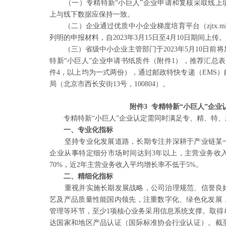
（一）专精特新“小巨人”企业申请和复核采取线上
上与线下数据应保持一致。
（二）企业通过优质中小企业梯度培育平台（zjtx.mii
列明的申报材料，自2023年3月15日至4月10日期间上传
（三）省级中小企业主管部门于2023年5月10日
特新“小巨人”企业申请书纸质件（附件1），推荐汇总
件4，以上均为一式两份），通过邮政特快专递（EMS
局（北京市西长安街13号，100804）。
附件3 专精特新“小巨人”企业
专精特新“小巨人”企业认定需同时满足专、精、特
一、专业化指标
坚持专业化发展道路，长期专注并深耕于产业链某
企业从事特定细分市场时间达到3年以上，主营业务收
70%，近2年主营业务收入平均增长率不低于5%。
二、精细化指标
重视并实施长期发展战略，公司治理规范、信誉良
艺及产品质量性能国内领先，注重数字化、绿色化发展
管理等环节，至少1项核心业务采用信息系统支撑。取得
达国家和地区产品认证（国际标准协会行业认证）。截