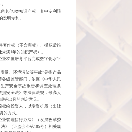
一：
入的其
他Ⅰ类知识产权，其中专利限
的发明专利。
。
件
著作权（不含商标）、授权后维
让未满1年的知识产权）。
企业
梯度培育平台完成数字化水平
。
、质量、
环境污染等事故”是指产品
等各级监管部门，依据《中华人民
《生产安全事故报
告和调查处理条
数据安全法》等法律法规，最高人
法规等出具的判定意见。
股权
给投资人，以增资扩股（出让
资的方式。
企业
管理暂行办法》（发展改革委
法》（证监会令第105号）相关规