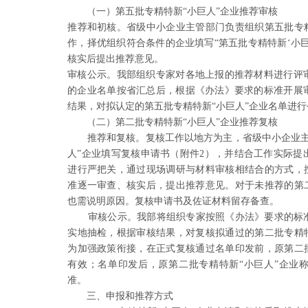
（一）第五批专精特新“小巨人”企业推荐审核
推荐和初核。省级中小企业主管部门负责组织第五批专精
作，择优组织符合条件的企业填写“第五批专精特新‘小巨
核实后提出推荐意见。
审核公示。我部组织专家对各地上报的推荐材料进行评
的企业名单按省汇总后，根据《办法》要求的标准开展
结果，对拟认定的第五批专精特新“小巨人”企业名单进行
（二）第二批专精特新“小巨人”企业推荐复核
推荐和复核。复核工作以地方为主，省级中小企业主
人”企业填写复核申请书（附件2），并结合工作实际提
进行严把关，通过现场调研与材料审核相结合的方式，按
准逐一审查、核实后，提出推荐意见。对于未推荐的第二
也需说明原因。复核申请书及佐证材料留存备查。
审核公示。我部将组织专家按照《办法》要求的标
实地抽检，根据审核结果，对复核拟通过的第二批专精特
为加强政策衔接，在正式复核通过名单印发前，原第二批
有效；名单印发后，原第二批专精特新“小巨人”企业
准。
三、申报和推荐方式