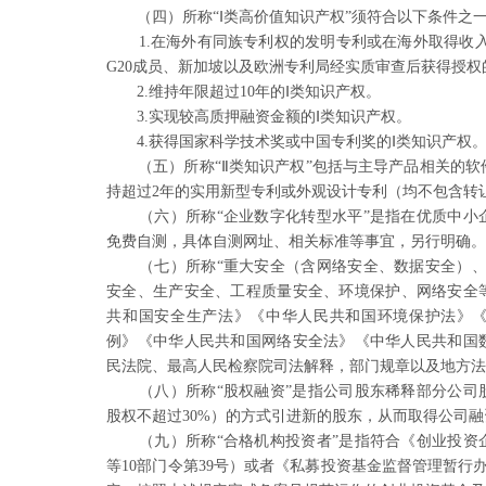
（四）所称“Ⅰ类高价值知识产权”须符合以下条件之
1.在海外有同族专利权的发明专利或在海外取得收
G20成员、新加坡以及欧洲专利
局经实质审查后获得授权
2.维持年限超过10年的Ⅰ类知识产权。
3.实现较高质押融资金额的Ⅰ类知识产权。
4.获得国家科学技术奖或中国专利奖的Ⅰ类知识产权
（五）所称“Ⅱ类知识产权”包括与主导产品相关的软
持超过2年的实用新型专利或外
观设计专利（均不包含转
（六）所称“企业数字化转型水平”是指在优质中小
免费自测，具体自测网址、相关
标准等事宜，另行明确
（七）所称“重大安全（含网络安全、数据安全）
安全、生产安全、工程质量安全、
环境保护、网络安全
共和国
安全生产法》《中华人民共和国环境保护法》
例》《中华人民共和国网络安全法》《中华人民
共和国
民法院、最高人民检
察院司法解释，部门规章以及地方
（八）所称“股权融资”是指公司股东稀释部分公司
股权不超过30%）的方式引进新
的股东，从而取得公司融
（九）所称“合格机构投资者”是指符合《创业投资
等10部门令第39号）或者《私募
投资基金监督管理暂行办