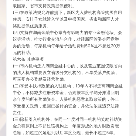
取国家、省市支持政策提供便利。
(三)在政策法规允许前提下，新区为入驻机构高管购买自用
住房、安排子女就近入学以及申报国家、省市和新区人才
奖励提供优质服务。
(四)支持在湖南金融中心举办有影响力的专业金融论坛、会
议等活动，推动行业交流与合作，对经新区管委会同意举
办的活动，每家机构每年给予活动费用50%且不超过20万
元的补助。
第六条 其他事项
(一)市内机构迁入湖南金融中心的，以及营业范围仅限省内
的法人机构重复设立省级分支机构的，不享受落户奖励，
可享受办公奖励及经营奖励。
(二)享受本扶持政策的入驻机构，10年内不得迁离湖南金融
中心，不得减少注册资本金，否则按年度平均分摊退回剩
余年度的所有奖励资金。入驻机构恶意套取政策的，停止
享受相关政策，追回已拨付的资金，并依法依规追究法律
责任。
(三)除新引入机构外，在同一年度对同一机构的奖励补助资
金总额原则上不超过该机构上一年度形成的地方财政贡献
总额，如超过的延迟到以后年度兑现，最长不超过5年。