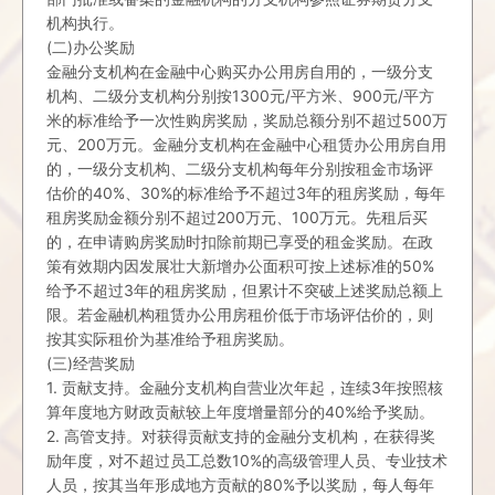
机构执行。
(二)办公奖励
金融分支机构在金融中心购买办公用房自用的，一级分支
机构、二级分支机构分别按1300元/平方米、900元/平方
米的标准给予一次性购房奖励，奖励总额分别不超过500万
元、200万元。金融分支机构在金融中心租赁办公用房自用
的，一级分支机构、二级分支机构每年分别按租金市场评
估价的40%、30%的标准给予不超过3年的租房奖励，每年
租房奖励金额分别不超过200万元、100万元。先租后买
的，在申请购房奖励时扣除前期已享受的租金奖励。在政
策有效期内因发展壮大新增办公面积可按上述标准的50%
给予不超过3年的租房奖励，但累计不突破上述奖励总额上
限。若金融机构租赁办公用房租价低于市场评估价的，则
按其实际租价为基准给予租房奖励。
(三)经营奖励
1. 贡献支持。金融分支机构自营业次年起，连续3年按照核
算年度地方财政贡献较上年度增量部分的40%给予奖励。
2. 高管支持。对获得贡献支持的金融分支机构，在获得奖
励年度，对不超过员工总数10%的高级管理人员、专业技术
人员，按其当年形成地方贡献的80%予以奖励，每人每年