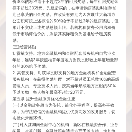
价30%的标准给予不超过3年的租房奖励，每年租房奖励金
额不超过30万元。先租后买的，在申请购房奖励时扣除前
期已享受的租金奖励。在政策有效期内因发展壮大新增办
公面积可按上述标准的50%给予不超过3年的租房奖励，但
累计不突破上述奖励总额上限。若机构租赁办公用房租价
低于市场评估价的，则按其实际租价为基准给予租房奖
励。
(三)经营奖励
1. 贡献支持。地方金融机构和金融配套服务机构自营业次
年起，连续3年按照核算年度地方财政贡献较上年度增量部
分的30%给予奖励。
2. 高管支持。对获得贡献支持的地方金融机构和金融配套
服务机构，在获得奖励年度，对不超过员工总数10%的高级
管理人员、专业技术人员，按其当年形成地方贡献的80%
予以奖励，每人每年最高不超过20万元。
第五条 提升金融服务优化金融生态
(一)以金融政务超市为依托，简化办事程序，提高办事效
率，为守法诚信的金融机构提供优质高效的政务服务，切
实优化营商环境。
(二)对入驻湖南金融中心的机构，新区在投融资合作、业务
拓展、改革创新、金融牌照申请等方面予以支持，为其争