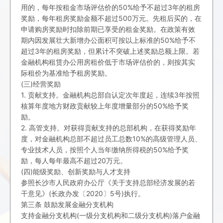
用的，每年按租金市场评估价的50%给予不超过3年的租房
奖励，每年租房奖励金额不超过500万元。先租后买的，在
申请购房奖励时扣除前期已享受的租金奖励。在政策有效
期内因发展壮大新增办公面积可按以上标准的50%给予不
超过3年的租房奖励，但累计不突破上述奖励总额上限。若
金融机构租赁办公用房租价低于市场评估价的，则按其实
际租价为基准给予租房奖励。
(三)经营奖励
1. 贡献支持。金融机构总部自认定次年度起，连续3年按照
核算年度地方财政贡献较上年度增量部分的50%给予奖
励。
2. 高管支持。对获得贡献支持的总部机构，在获得奖励年
度，对金融机构总部不超过员工总数10%的高级管理人员、
专业技术人员，按照个人当年缴纳所得税的50%给予奖
励，每人每年最高不超过20万元。
(四)能级奖励、创新奖励与人才支持
参照长沙市人民政府办公厅《关于支持总部经济发展的若
干意见》(长政办发〔2020〕5号)执行。
第三条 鼓励发展金融分支机构
支持金融分支机构(一级分支机构和二级分支机构)落户金融