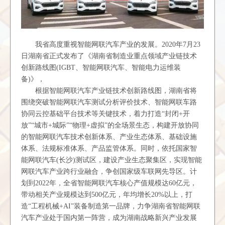
我省高度重视智能网联汽车产业的发展。2020年7月23
日湖南省正式发布了《湖南省制造业重点领域产业链技术
创新路线图(IGBT、智能网联汽车、智能电力运维装
备)》，
根据智能网联汽车产业链技术创新路线图，湖南省将
围绕突破智能网联汽车测试分析评价技术、智能网联车路
协同云控基础平台技术等关键技术，着力打造“封闭+开
放”“城市+城际”“物理+虚拟”的全场景生态，构建开放协同
的智能网联汽车技术创新体系、产业生态体系、基础设施
体系、法规标准体系、产品监管体系。同时，依托国家智
能网联汽车(长沙)测试区，建设产业生态聚集区，实现智能
网联汽车产业跨行业融合，争创国家级车联网先导区。计
划到2022年，全省智能网联汽车核心产值规模达60亿元，
带动相关产业规模达到500亿元，年均增长20%以上，打
造“工程机械+AI”装备制造第一品牌，力争湖南省智能网联
汽车产业处于国内第一阵营，成为湖南战略新兴产业发展