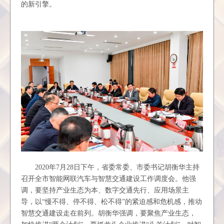
的新引擎。
2020年7月28日下午，省委常委、市委书记胡衡华主持
召开全市智能网联汽车与智慧交通建设工作调度会。他强
调，要坚持产业生态为本、数字交通先行、应用场景主
导，以“慢不得、停不得、松不得”的紧迫感和危机感，推动
智慧交通建设走在前列。胡衡华强调，要聚焦产业生态，