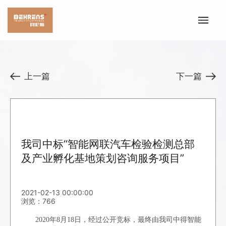
上一篇
下一篇
我司中标“智能网联汽车检验检测总部
及产业孵化基地策划咨询服务项目”
2021-02-13 00:00:00
浏览：766
2020年8月18日，经过公开竞标，最终由我司中得智能