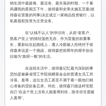
销生涯中最疲倦、最沮丧、最失落的时期。一个暴
风骤雨的星期五下午，彼得森和史蒂夫施瓦茨曼(彼
得森在雷曼的同事)决定成立一家精品投资银行，以
	　　在“认钱不认人”的华尔街，从前“老客户、
熟客户至上”的情结荡然无存。作为雷曼的前董事
长，重新站在起跑线上，遭人冷眼被人拒绝对于彼
得森来说是一个挑战，彼得森把前两年的艰辛创业
	　　在这段生活中，彼得森记忆最为深刻的事
恐怕是被麻省理工学院捐赠基金会的普通女员工所
冷落、羞辱，这位女员工甚至不屑于看一眼他们精
心准备的贷款备忘录。对此，彼得森只能这样安慰
自己“在这个世上没有人能羞辱到你，除非你甘愿被